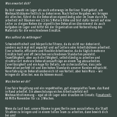
Was erwartet dich?
Du bist sowohl im Lager als auch unterwegs im Berliner Stadtgebiet, um
Weihnachtsbäume festlich zu dekorieren. Nach festen Vorgaben, wir bringen
dir alles bei, führst du die Dekoration eigenständig oder im Team durch Du
arbeitest mit Bäumen von 3,5 bis 5 Metern Höhe und bist dafür bereit auf eine
Leiter zu steigen Neben der eigentlichen Dekoration übernimmst du auch
Aufgaben im Lager und hilfst bei der Organisation und Vorbereitung des
Materials für die verschiedenen Einsätze.
Was solltest du mitbringen?
Schwindelfreiheit und körperliche Fitness, da du nicht nur dekorierst,
sondern auch mal mit anpackst und auf Leitern oder Arbeitsbühnen arbeitest.
Eine schnelle, effiziente und flexible Arbeitsweise, da du täglich mehrere
Einsätze hast und oft zwischen verschiedenen Standorten pendelst.
Teamfähigkeit, aber auch die Fähigkeit, selbstständig zu arbeiten und
strukturiert mehrere Dekorationsaufträge an einem Tag abzuarbeiten.
Zuverlässigkeit und ein Auge für Details, um sicherzustellen, dass jede
Dekoration perfekt ist und den hohen Standards unserer Kunden entspricht.
Vorerfahrung im Dekorationsbereich ist von Vorteil, aber kein Muss – wir
bringen dir alles bei, was du können musst.
Was bieten wir dir?
Eine faire Vergütung und ein respektvolles, gut eingespieltes Team, das Hand
in Hand arbeitet. Ein abwechslungsreiches Arbeitsumfeld mit
Weihnachtsstimmung – egal ob im Lager oder draußen im Einsatz. E
insatzzeit:
Ab Mitte November für ca. 3 Wochen.
Wenn du Lust hast, unsere Bäume in ganz Berlin zum auszuliefern, die Stadt
Strahlen zu bringen und in einem tollen Team zu arbeiten, dann bewirb dich
bei uns!