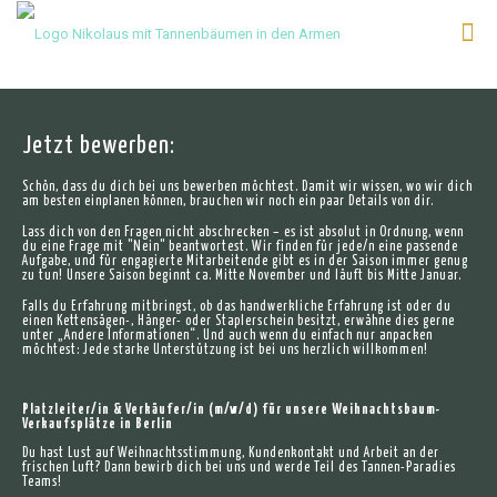
Jetzt bewerben:
Schön, dass du dich bei uns bewerben möchtest. Damit wir wissen, wo wir dich
am besten einplanen können, brauchen wir noch ein paar Details von dir.
Lass dich von den Fragen nicht abschrecken – es ist absolut in Ordnung, wenn
du eine Frage mit "Nein" beantwortest. Wir finden für jede/n eine passende
Aufgabe, und für engagierte Mitarbeitende gibt es in der Saison immer genug
zu tun! Unsere Saison beginnt ca. Mitte November und läuft bis Mitte Januar.
Falls du Erfahrung mitbringst, ob das handwerkliche Erfahrung ist oder du
einen Kettensägen-, Hänger- oder Staplerschein besitzt, erwähne dies gerne
unter „Andere Informationen“. Und auch wenn du einfach nur anpacken
möchtest: Jede starke Unterstützung ist bei uns herzlich willkommen!
Platzleiter/in & Verkäufer/in (m/w/d) für unsere Weihnachtsbaum-
Verkaufsplätze in Berlin
Du hast Lust auf Weihnachtsstimmung, Kundenkontakt und Arbeit an der
frischen Luft? Dann bewirb dich bei uns und werde Teil des Tannen-Paradies
Teams!