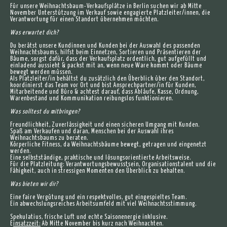
Für unsere Weihnachtsbaum-Verkaufsplätze in Berlin suchen wir ab Mitte
November Unterstützung im Verkauf sowie engagierte Platzleiter/innen, die
Verantwortung für einen Standort übernehmen möchten.
Was erwartet dich?
Du berätst unsere Kundinnen und Kunden bei der Auswahl des passenden
Weihnachtsbaums, hilfst beim Einnetzen, Sortieren und Präsentieren der
Bäume, sorgst dafür, dass der Verkaufsplatz ordentlich, gut aufgefüllt und
einladend aussieht & packst mit an, wenn neue Ware kommt oder Bäume
bewegt werden müssen.
Als Platzleiter/in behältst du zusätzlich den Überblick über den Standort,
koordinierst das Team vor Ort und bist Ansprechpartner/in für Kunden,
Mitarbeitende und Büro & achtest darauf, dass Abläufe, Kasse, Ordnung,
Warenbestand und Kommunikation reibungslos funktionieren.
Was solltest du mitbringen?
Freundlichkeit, Zuverlässigkeit und einen sicheren Umgang mit Kunden.
Spaß am Verkaufen und daran, Menschen bei der Auswahl ihres
Weihnachtsbaums zu beraten.
Körperliche Fitness, da Weihnachtsbäume bewegt, getragen und eingenetzt
werden.
Eine selbstständige, praktische und lösungsorientierte Arbeitsweise.
Für die Platzleitung: Verantwortungsbewusstsein, Organisationstalent und die
Fähigkeit, auch in stressigen Momenten den Überblick zu behalten.
Was bieten wir dir?
Eine faire Vergütung und ein respektvolles, gut eingespieltes Team.
Ein abwechslungsreiches Arbeitsumfeld mit viel Weihnachtsstimmung.
Spekulatius, frische Luft und echte Saisonenergie inklusive.
E
insatzzeit:
Ab Mitte November bis kurz nach Weihnachten.