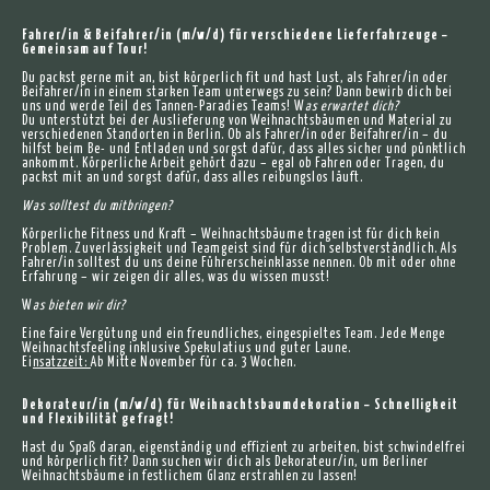
Fahrer/in & Beifahrer/in (m/w/d) für verschiedene Lieferfahrzeuge –
Gemeinsam auf Tour!
Du packst gerne mit an, bist körperlich fit und hast Lust, als Fahrer/in oder
Beifahrer/in in einem starken Team unterwegs zu sein? Dann bewirb dich bei
uns und werde Teil des Tannen-Paradies Teams! W
as erwartet dich?
Du unterstützt bei der Auslieferung von Weihnachtsbäumen und Material zu
verschiedenen Standorten in Berlin. Ob als Fahrer/in oder Beifahrer/in – du
hilfst beim Be- und Entladen und sorgst dafür, dass alles sicher und pünktlich
ankommt. Körperliche Arbeit gehört dazu – egal ob Fahren oder Tragen, du
packst mit an und sorgst dafür, dass alles reibungslos läuft.
Was solltest du mitbringen?
Körperliche Fitness und Kraft – Weihnachtsbäume tragen ist für dich kein
Problem. Zuverlässigkeit und Teamgeist sind für dich selbstverständlich. Als
Fahrer/in solltest du uns deine Führerscheinklasse nennen. Ob mit oder ohne
Erfahrung – wir zeigen dir alles, was du wissen musst!
W
a
s bieten wir dir?
Eine faire Vergütung und ein freundliches, eingespieltes Team. Jede Menge
Weihnachtsfeeling inklusive Spekulatius und guter Laune.
Ei
nsatzzeit:
Ab Mitte November für ca. 3 Wochen.
Dekorateur/in (m/w/d) für Weihnachtsbaumdekoration – Schnelligkeit
und Flexibilität gefragt!
Hast du Spaß daran, eigenständig und effizient zu arbeiten, bist schwindelfrei
und körperlich fit? Dann suchen wir dich als Dekorateur/in, um Berliner
Weihnachtsbäume in festlichem Glanz erstrahlen zu lassen!