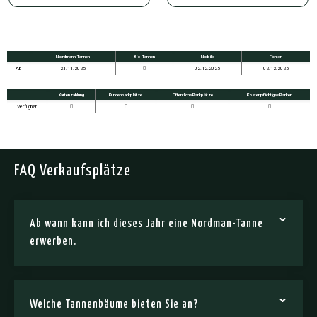
Nordmann-Tannen
Bio-Tannen
Nobilis
Fichten
Ab
21.11.2025
02.12.2025
02.12.2025
Kartenzahlung
Kundenparkplätze
Öffentliche Parkplätze
Kostenpflichtiges Parken
Verfügbar
FAQ Verkaufsplätze
Ab wann kann ich dieses Jahr eine Nordman-Tanne
erwerben.
Welche Tannenbäume bieten Sie an?