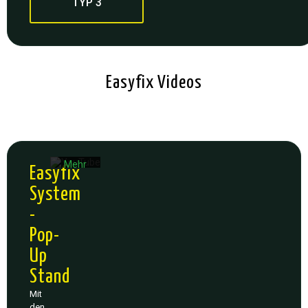
TYP 3
Mit
dem
Laden
Easyfix Videos
des
Videos
akzeptieren
Sie die
Datenschutzerklärung
von
YouTube.
Mehr
Easyfix
erfahren
System
Video
-
laden
Pop-
YouTube
Up
immer
entsperren
Stand
Mit
den