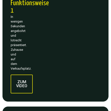
Funktionsweise
YouTube
1
immer
entsperren
In
wenigen
Sekunden
angebohrt
und
lotrecht
präsentiert.
Zuhause
und
auf
dem
Verkaufsplatz.
Mit
dem
ZUM
Laden
VIDEO
des
Videos
akzeptieren
Sie die
Datenschutzerklärung
von
YouTube.