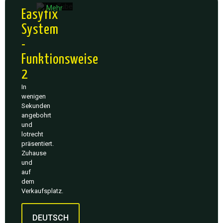
Mehr
Easyfix
erfahren
System
Video
-
laden
Funktionsweise
YouTube
2
immer
entsperren
In
wenigen
Sekunden
angebohrt
und
lotrecht
präsentiert.
Zuhause
und
auf
dem
Verkaufsplatz.
DEUTSCH