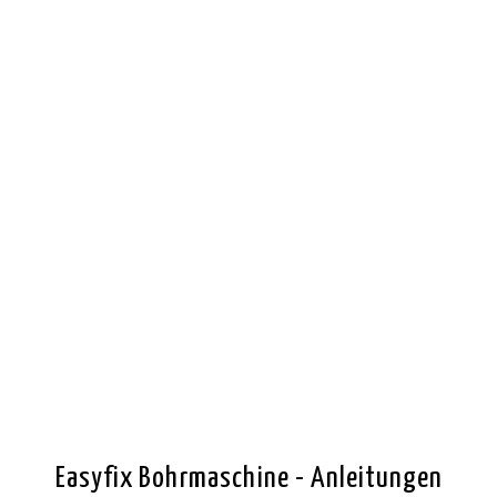
Mit
dem
Laden
Easyfix Bohrmaschine - Anleitungen
des