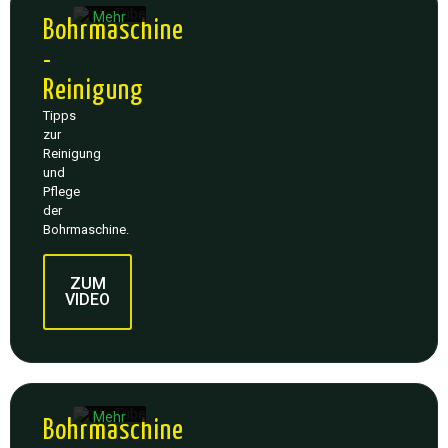
YouTube.
Mehr
Bohrmaschine
erfahren
-
Video
Reinigung
laden
Tipps
zur
YouTube
Reinigung
immer
und
entsperren
Pflege
der
Bohrmaschine.
Mit
dem
ZUM
Laden
VIDEO
des
Videos
akzeptieren
Sie die
Datenschutzerklärung
von
YouTube.
Mehr
Bohrmaschine
erfahren