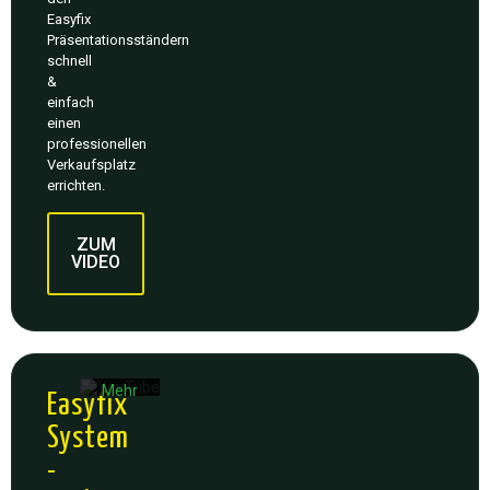
Easyfix
Präsentationsständern
schnell
&
einfach
einen
professionellen
Verkaufsplatz
errichten.
Mit
dem
ZUM
Laden
VIDEO
des
Videos
akzeptieren
Sie die
Datenschutzerklärung
von
YouTube.
Mehr
Easyfix
erfahren
System
Video
-
laden