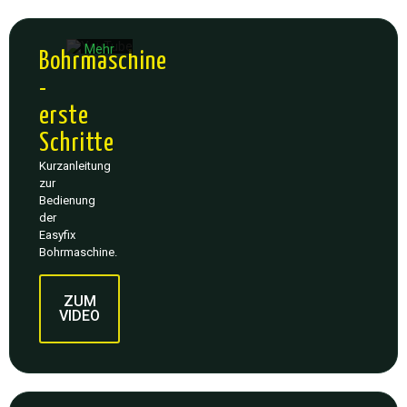
Datenschutzerklärung
von
YouTube.
Mehr
Bohrmaschine
erfahren
-
Video
erste
laden
Schritte
YouTube
Kurzanleitung
immer
zur
entsperren
Bedienung
der
Easyfix
Bohrmaschine.
Mit
dem
ZUM
Laden
VIDEO
des
Videos
akzeptieren
Sie die
Datenschutzerklärung
von