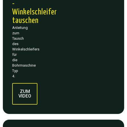
-
Video
Winkelschleifer
laden
tauschen
YouTube
Anleitung
immer
zum
entsperren
Tausch
des
Winkelschleifers
für
die
Bohrmaschine
Typ
4.
ZUM
VIDEO